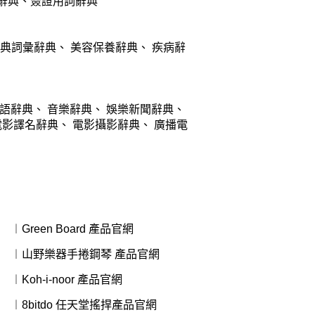
辭典
、
簽證用詞辭典
典詞彙辭典
、
美容保養辭典
、
疾病辭
語辭典
、
音樂辭典
、
娛樂新聞辭典
、
電影譯名辭典
、
電影攝影辭典
、
廣播電
︱Green Board 產品官網
︱山野樂器手捲鋼琴 產品官網
︱Koh-i-noor 產品官網
︱8bitdo 任天堂搖捍產品官網