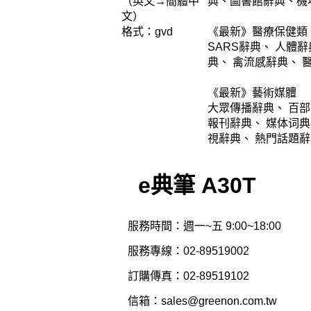
（英文→簡體中
典
、
圖書館辭典
、
機
文）
格式：gvd
《最新》醫療保健類
SARS辭
典
、
人體辭
典
、
禽流感辭典
、
《最新》藝術媒體
大眾傳播辭典
、
百部
報刊辭典
、
媒体词典
視辭典
、
熱門話題辭
e典筆 A30T
服務時間：週一~五 9:00~18:00
服務專線：02-89519002
訂購傳真：02-89519102
信箱：sales@greenon.com.tw