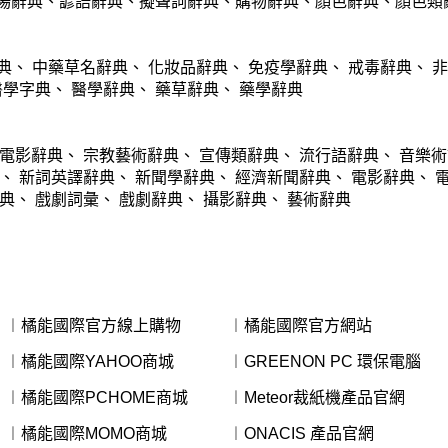
場辭典
、
諺語辭典
、
擬聲詞辭典
、
購物辭典
、
顏色辭典
、
顏色類
典
、
中藥草名辭典
、
化妝品辭典
、
免疫學辭典
、
戒毒辭典
、
非
醫學字典
、
醫學辭典
、
藥草辭典
、
藥學辭典
電影辭典
、
宗教藝術辭典
、
宣傳類辭典
、
流行語辭典
、
音樂術
、
新詞英譯辭典
、
新聞學辭典
、
經濟新聞辭典
、
電影辭典
、
典
、
戲劇詞彙
、
戲劇辭典
、
攝影辭典
、
藝術辭典
︱橘能國際官方線上購物
︱橘能國際官方網站
︱橘能國際YAHOO商城
︱GREENON PC 環保電腦
︱橘能國際PCHOME商城
︱Meteor裁紙機產品官網
︱橘能國際MOMO商城
︱ONACIS 產品官網