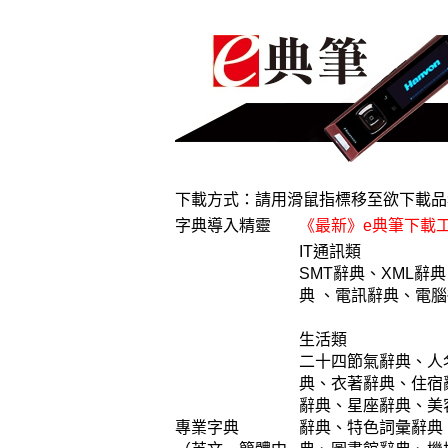
下載方式：請用滑鼠指標移至欲下載品
字典導入精靈
《最新》e典筆下載
IT通訊類
SMT辭典
、
XML辭典
典
、
電訊辭典
、
電腦
生活類
二十四節氣辭典
、
人
典
、
衣著辭典
、
住宿
辭典
、
星座辭典
、
美
專業字典
辭典
、
特色詞彙辭典