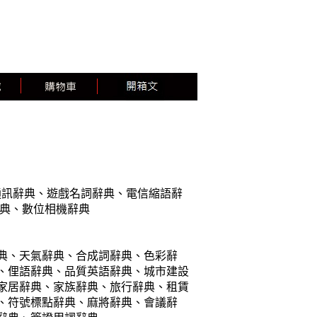
通訊辭典
、
遊戲名詞辭典
、
電信縮語辭
典
、
數位相機辭典
典
、
天氣辭典
、
合成詞辭典
、
色彩辭
、
俚語辭典
、
品質英語辭典
、
城市建設
家居辭典
、
家族辭典
、
旅行辭典
、
租賃
、
符號標點辭典
、
麻將辭典
、
會議辭