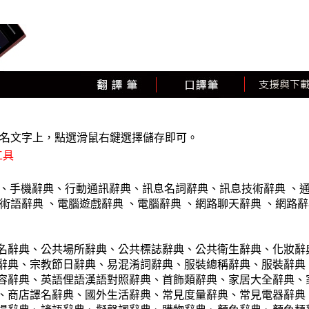
名文字上，點選滑鼠右鍵選擇儲存即可
。
工具
、
手機辭典
、
行動通訊辭典
、
訊息名詞辭典
、
訊息技術辭典
、
術語辭典
、
電腦遊戲辭典
、
電腦辭典
、
網路聊天辭典
、
網路辭
名辭典
、
公共場所辭典
、
公共標誌辭典
、
公共衛生辭典
、
化妝辭
辭典
、
宗教節日辭典
、
易混淆詞辭典
、
服裝總稱辭典
、
服裝辭典
容辭典
、
英語俚語漢語對照辭典
、
首飾類辭典
、
家居大全辭典
、
、
商店譯名辭典
、
國外生活辭典
、
常見度量辭典
、
常見電器辭典