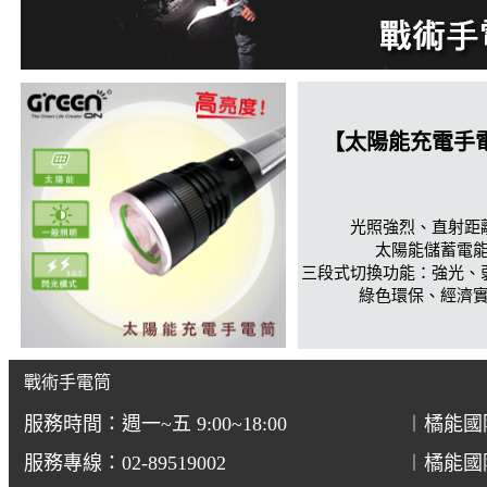
【太陽能充電手
光照強烈、直射距
太陽能儲蓄電
三段式切換功能：強光、
綠色環保、經濟
戰術手電筒
服務時間：週一~五 9:00~18:00
︱橘能國
服務專線：02-89519002
︱橘能國