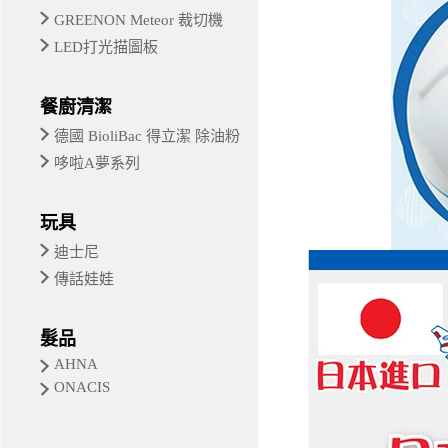
GREENON Meteor 裁切機
LED打光描圖板
餐廚清潔
德國 BioliBac 得立潔 除油粉
哆啦A夢系列
玩具
迪士尼
傳話娃娃
髮品
AHNA
ONACIS