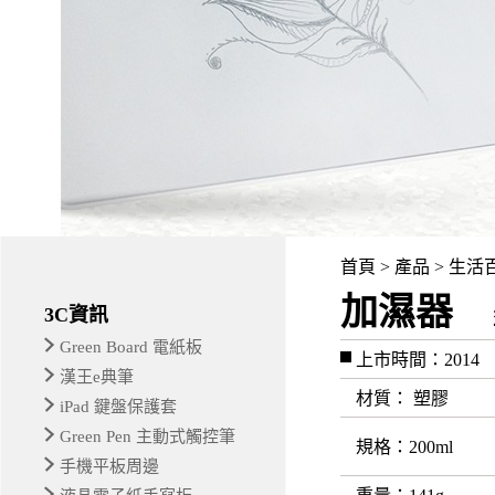
首頁 > 產品 > 生活
加濕器
3C資訊
Green Board 電紙板
上市時間：2014
漢王e典筆
材質
： 塑膠
iPad 鍵盤保護套
Green Pen 主動式觸控筆
規格
：200ml
手機平板周邊