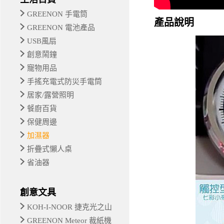
GREENON 手電筒
產品說明
GREENON 電池產品
USB風扇
創意鬧鐘
寵物用品
手搖充電式防災手電筒
居家/露營照明
餐廚百貨
保健周邊
加濕器
折疊式懶人桌
省油器
創意文具
KOH-I-NOOR 捷克光之山
GREENON Meteor 裁紙機