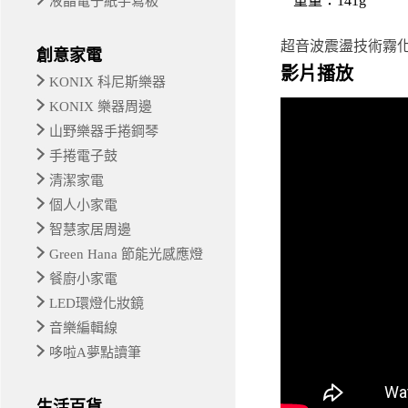
重量
：141g
液晶電子紙手寫板
超音波震盪技術霧
創意家電
影片播放
KONIX 科尼斯樂器
KONIX 樂器周邊
山野樂器手捲鋼琴
手捲電子鼓
清潔家電
個人小家電
智慧家居周邊
Green Hana 節能光感應燈
餐廚小家電
LED環燈化妝鏡
音樂編輯線
哆啦A夢點讀筆
生活百貨