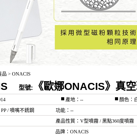
髮品 > ONACIS
CIS
《歐娜ONACIS》真
型號:
14
產地：--
顏色：
＆PP / 噴嘴不銹鋼
功能
：--
產品性質
：V型噴霧 / 黑點360度噴霧
品牌
：ONACIS