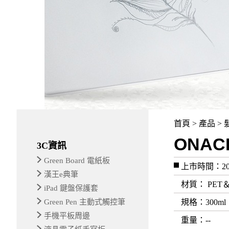
首頁 > 產品 > 
ONA
3C資訊
Green Board 電紙板
上市時間：20
漢王e典筆
材質
： PET
iPad 鍵盤保護套
Green Pen 主動式觸控筆
規格
：300ml
手機平板周邊
重量
：--