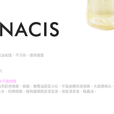
省油省錢、不汙染、環保健康
利
水平面噴霧
油烹飪用噴霧、香醋、橄欖油蔬菜沙拉、平面身體保濕噴霧、大面積噴水
化水，防晒噴霧、寵物護理廚房清潔液、地板清潔液、驅蟲油。