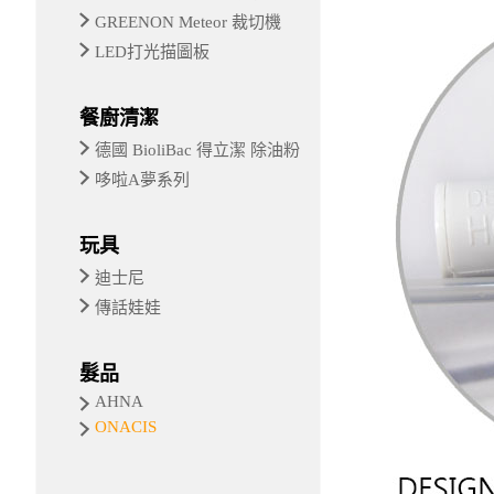
GREENON Meteor 裁切機
LED打光描圖板
餐廚清潔
德國 BioliBac 得立潔 除油粉
哆啦A夢系列
玩具
迪士尼
傳話娃娃
髮品
AHNA
ONACIS