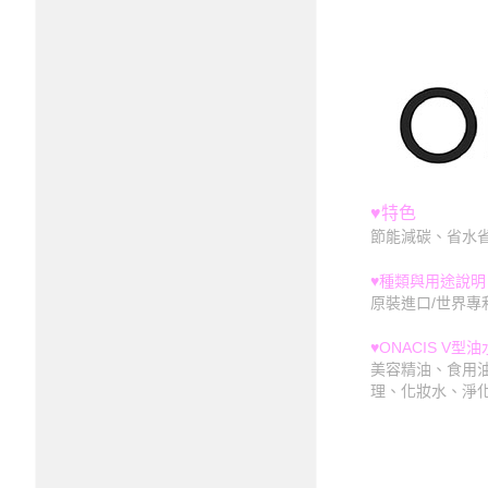
♥特色
節能減碳、省水
♥
種類與用途說明
原裝進口/世界專
♥ONACIS V
型油
美容精油、食用
理、化妝水、淨