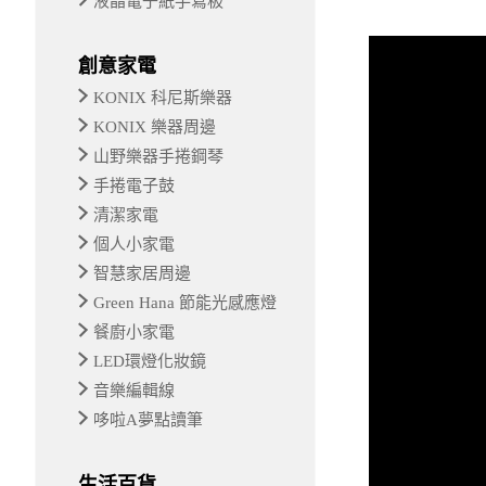
液晶電子紙手寫板
創意家電
KONIX 科尼斯樂器
KONIX 樂器周邊
山野樂器手捲鋼琴
手捲電子鼓
清潔家電
個人小家電
智慧家居周邊
Green Hana 節能光感應燈
餐廚小家電
LED環燈化妝鏡
音樂編輯線
哆啦A夢點讀筆
生活百貨