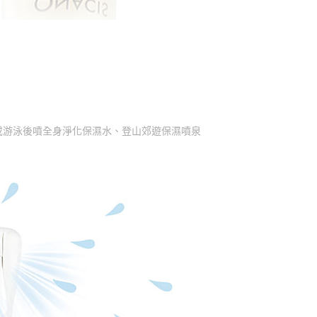
或游泳後噴全身淨化保濕水、登山郊遊保濕噴泉