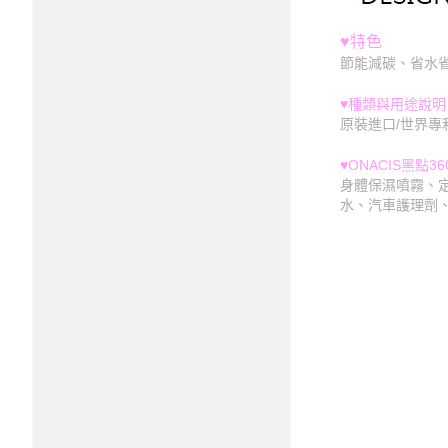
♥特色
節能減碳、省水
♥
種類與用途說明
原裝進口/世界專
♥ONACIS
黑點36
身體保濕噴霧、
水、汽車護理劑