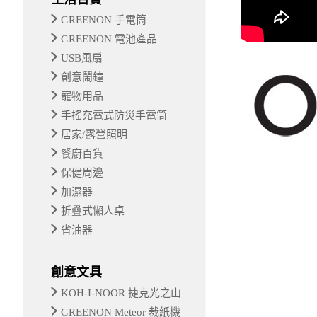
GREENON 手電筒
GREENON 電池產品
USB風扇
創意鬧鐘
寵物用品
手搖充電式防災手電筒
居家/露營照明
餐廚百貨
保健周邊
加濕器
折疊式懶人桌
省油器
創意文具
KOH-I-NOOR 捷克光之山
GREENON Meteor 裁紙機