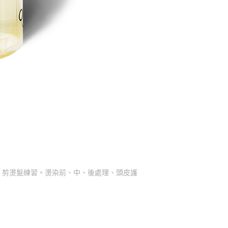
、剪燙髮練習。燙染前、中、後處理、頭皮護