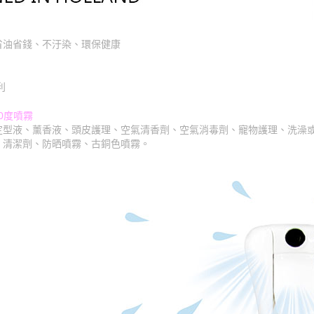
省油省錢、不汙染、環保健康
利
0度噴霧
定型液、薰香液、頭皮護理、空氣清香劑、空氣消毒劑、寵物護理、洗澡
、清潔劑、防晒噴霧、古銅色噴霧。