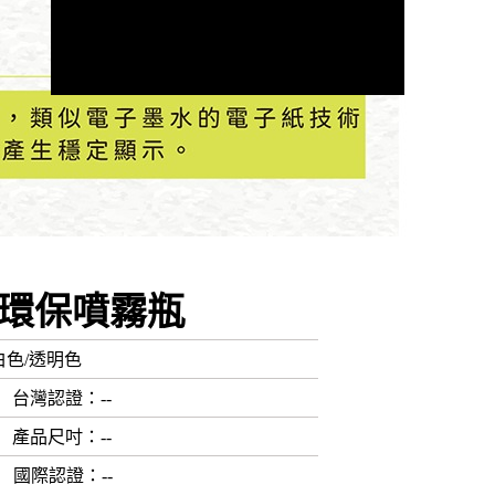
空環保噴霧瓶
白色/透明色
台灣認證
：--
產品尺吋
：--
國際認證
：--