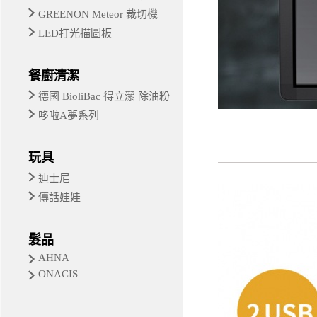
GREENON Meteor 裁切機
LED打光描圖板
餐廚清潔
德國 BioliBac 得立潔 除油粉
哆啦A夢系列
玩具
迪士尼
傳話娃娃
髮品
AHNA
ONACIS