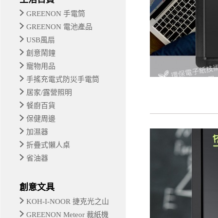
GREENON 手電筒
GREENON 電池產品
USB風扇
創意鬧鐘
寵物用品
手搖充電式防災手電筒
居家/露營照明
餐廚百貨
保健周邊
加濕器
折疊式懶人桌
省油器
創意文具
KOH-I-NOOR 捷克光之山
GREENON Meteor 裁紙機