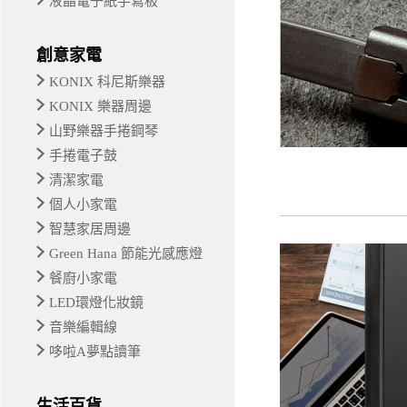
液晶電子紙手寫板
創意家電
KONIX 科尼斯樂器
KONIX 樂器周邊
山野樂器手捲鋼琴
手捲電子鼓
清潔家電
個人小家電
智慧家居周邊
Green Hana 節能光感應燈
餐廚小家電
LED環燈化妝鏡
音樂編輯線
哆啦A夢點讀筆
生活百貨